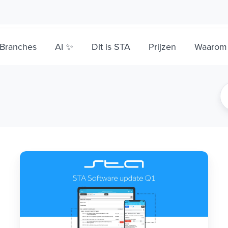
Branches
AI ✨
Dit is STA
Prijzen
Waarom
STA
Software
update
overzicht
Q1