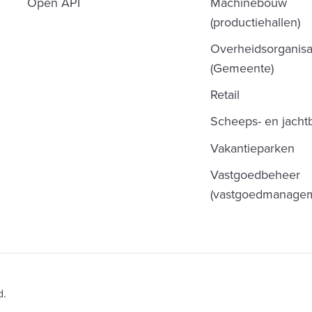
Open API
Machinebouw
(productiehallen)
Overheidsorganisa
(Gemeente)
Retail
Scheeps- en jach
Vakantieparken
Vastgoedbeheer
(vastgoedmanagem
d.