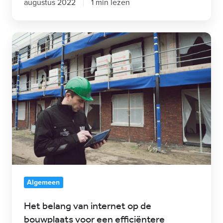
augustus 2022
1 min lezen
Het
belang
van
internet
op
de
bouwplaats
voor
een
efficiëntere
werkwijze
Algemeen
Het belang van internet op de
bouwplaats voor een efficiëntere