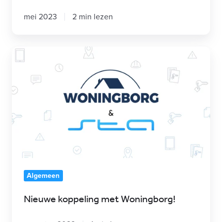
mei 2023
2 min lezen
Nieuwe
koppeling
met
Woningborg!
Algemeen
Nieuwe koppeling met Woningborg!