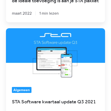
de ideale toevoeging is aan je STA pakket
je
STA
maart 2022
1 min lezen
pakket
STA
Software
kwartaal
update
Q3
2021
Algemeen
STA Software kwartaal update Q3 2021