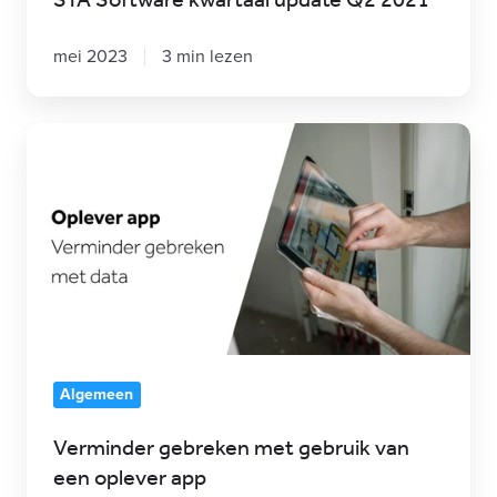
STA Software kwartaal update Q2 2021
mei 2023
3 min lezen
Verminder
gebreken
met
gebruik
van
een
oplever
app
Algemeen
Verminder gebreken met gebruik van
een oplever app