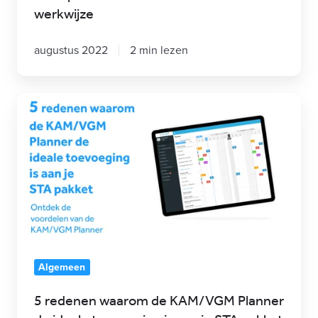
werkwijze
augustus 2022
2 min lezen
5
redenen
waarom
de
KAM/VGM
Planner
de
ideale
toevoeging
Algemeen
is
5 redenen waarom de KAM/VGM Planner
aan