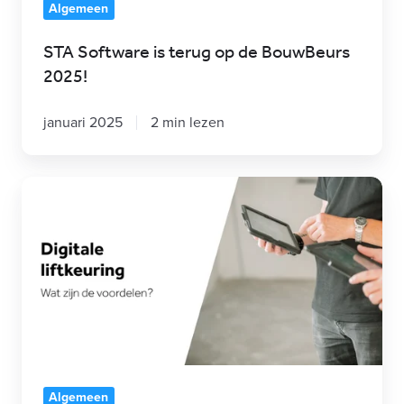
terug
Algemeen
op
STA Software is terug op de BouwBeurs
de
2025!
BouwBeurs
2025!
januari 2025
2 min lezen
De
voordelen
van
een
digitale
liftkeuring
Algemeen