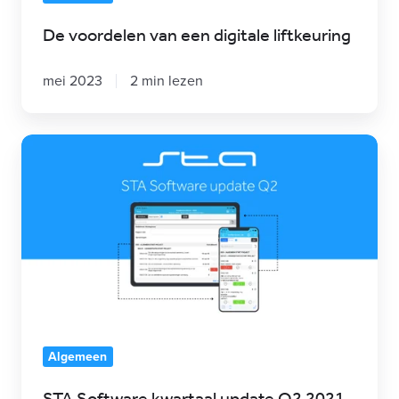
De voordelen van een digitale liftkeuring
mei 2023
2 min lezen
STA
Software
kwartaal
update
Q2
2021
Algemeen