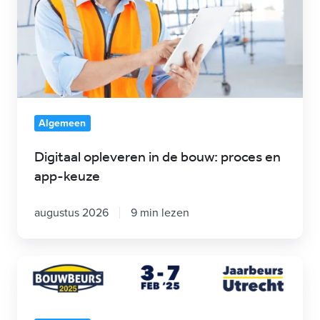
proces
en
app-
keuze
Algemeen
Digitaal opleveren in de bouw: proces en
app-keuze
augustus 2026
9 min lezen
STA
Software
is