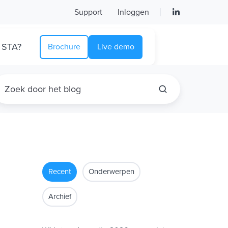
Support
Inloggen
 STA?
Brochure
Live demo
Recent
Onderwerpen
Archief