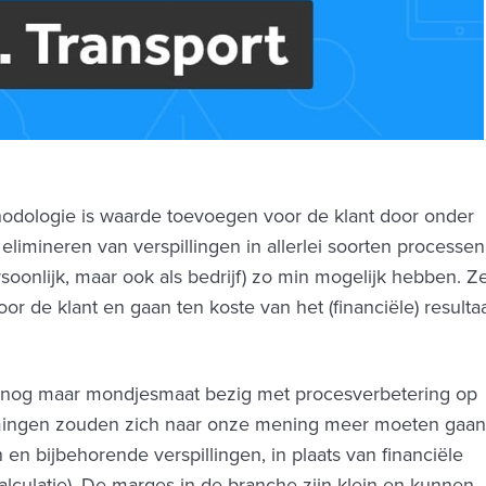
dologie is waarde toevoegen voor de klant door onder
limineren van verspillingen in allerlei soorten processen
rsoonlijk, maar ook als bedrijf) zo min mogelijk hebben. Z
r de klant en gaan ten koste van het (financiële) resulta
 nog maar mondjesmaat bezig met procesverbetering op
ingen zouden zich naar onze mening meer moeten gaa
en bijbehorende verspillingen, in plaats van financiële
alculatie). De marges in de branche zijn klein en kunnen