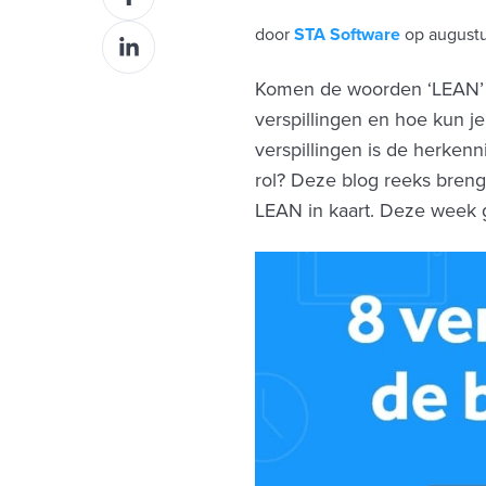
op
door
STA Software
op august
Deel
Facebook
op
Komen de woorden ‘LEAN’ e
LinkedIn
verspillingen en hoe kun j
verspillingen is de herkenn
rol? Deze blog reeks breng
LEAN in kaart. Deze week g