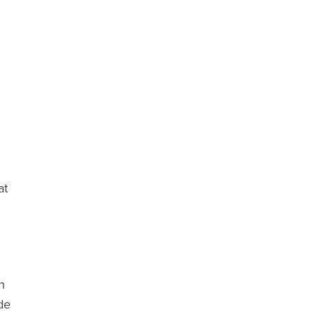
at
n
de