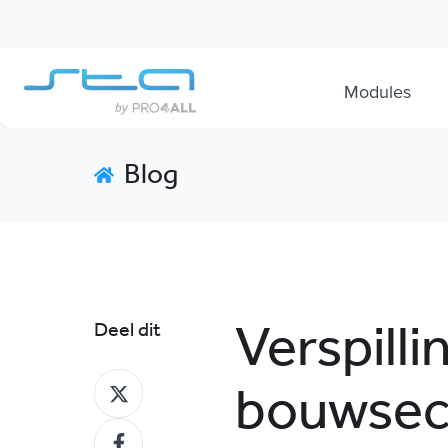
Modules
Blog
Verspilli
Deel dit
bouwsect
Deel
op
Deel
X