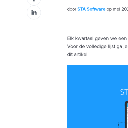
op
door
STA Software
op mei 20
Deel
Facebook
op
LinkedIn
Elk kwartaal geven we een 
Voor de volledige lijst ga j
dit artikel.