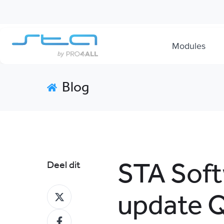
Modules
Blog
STA Soft
Deel dit
update 
Deel
op
Deel
X