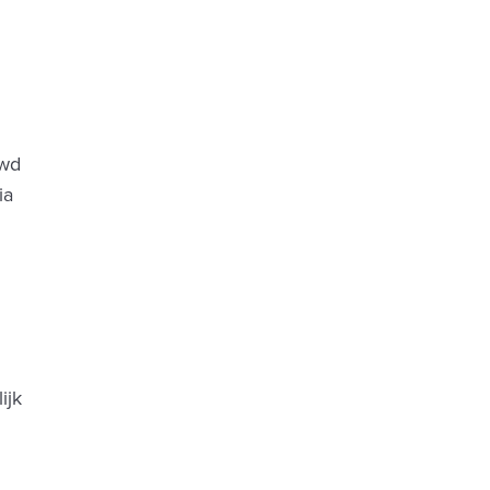
uwd
ia
ijk