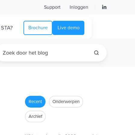
Support
Inloggen
 STA?
Brochure
Live demo
Recent
Onderwerpen
Archief