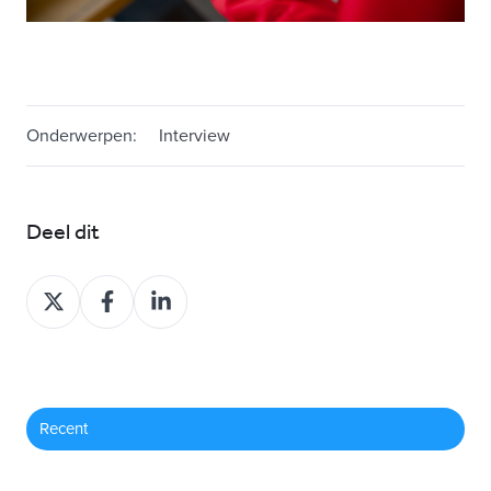
Onderwerpen:
Interview
Deel dit
Deel
Deel
Deel
op
op
op
X
Facebook
LinkedIn
Recent